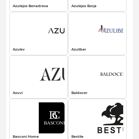
Azulejos Benadresa
Azulejos Borja
Azulev
Azuliber
Azuvi
Baldoсer
Basconi Home
Bestile