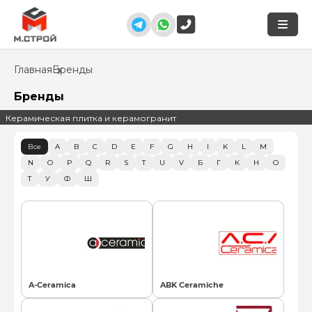
Главная
Бренды
Бренды
Керамическая плитка и керамогранит
Все
A
B
C
D
E
F
G
H
I
K
L
M
N
O
P
Q
R
S
T
U
V
Б
Г
К
Н
О
Т
У
Ф
Ш
A-Ceramica
ABK Ceramiche