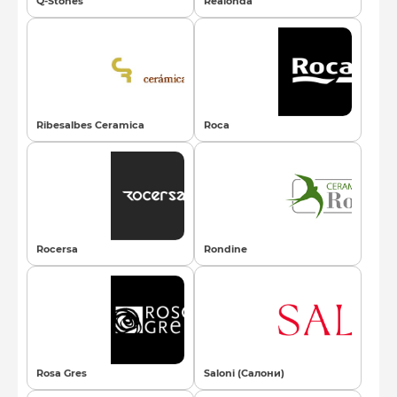
Q-Stones
Realonda
Ribesalbes Ceramica
Roca
Rocersa
Rondine
Rosa Gres
Saloni (Салони)