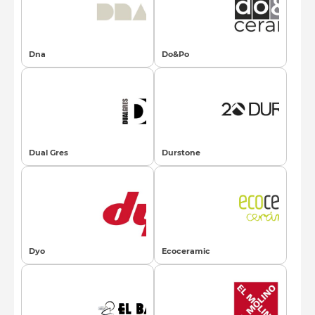
Dna
Do&Po
Dual Gres
Durstone
Dyo
Ecoceramic