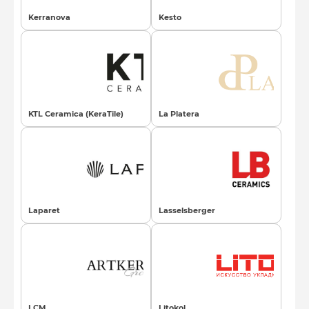
Kerranova
Kesto
KTL Ceramica (KeraTile)
La Platera
Laparet
Lasselsberger
LCM
Litokol