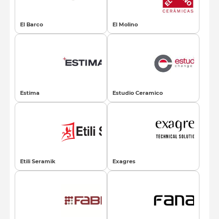
El Barco
El Molino
Estima
Estudio Ceramico
Etili Seramik
Exagres