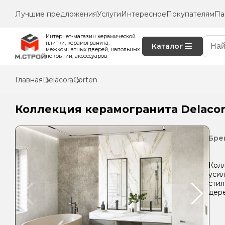
Лучшие предложения
Услуги
Интересное
Покупателям
Па
Интернет-магазин керамической
плитки, керамогранита,
Каталог
межкомнатных дверей, напольных
покрытий, аксессуаров
Главная
Delacora
Corten
Коллекция керамогранита Delacor
Бре
Колл
усил
стил
дере