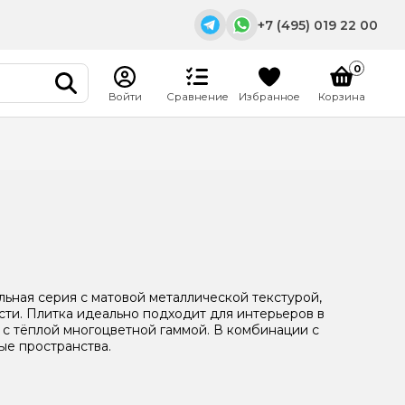
+7 (495) 019 22 00
0
Войти
Сравнение
Избранное
Корзина
E-mail
info@m-stroymarket.ru
Адрес
Московская область, г.
Раменское, Донинское
шоссе, павильон 20/Б5
Режим работы
Пн. – Вс.: с 9:00 - 18:00
льная серия с матовой металлической текстурой,
ти. Плитка идеально подходит для интерьеров в
ь с тёплой многоцветной гаммой. В комбинации с
ые пространства.