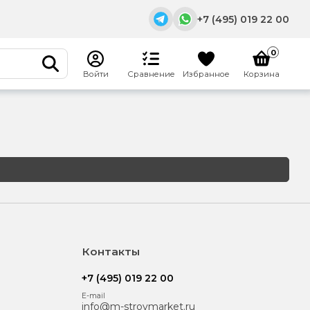
+7 (495) 019 22 00
0
Войти
Сравнение
Избранное
Корзина
E-mail
info@m-stroymarket.ru
Адрес
Московская область, г.
Раменское, Донинское
шоссе, павильон 20/Б5
Режим работы
Пн. – Вс.: с 9:00 - 18:00
Контакты
+7 (495) 019 22 00
E-mail
info@m-stroymarket.ru