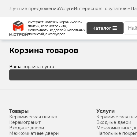
Лучшие предложения
Услуги
Интересное
Покупателям
Па
Интернет-магазин керамической
плитки, керамогранита,
Каталог
межкомнатных дверей, напольных
покрытий, аксессуаров
Корзина товаров
Ваша корзина пуста
Товары
Услуги
Керамическая плитка
Керамическая пли
Керамогранит
Входные двери
Входные двери
Межкомнатные д
Межкомнатные двери
Напольные покры