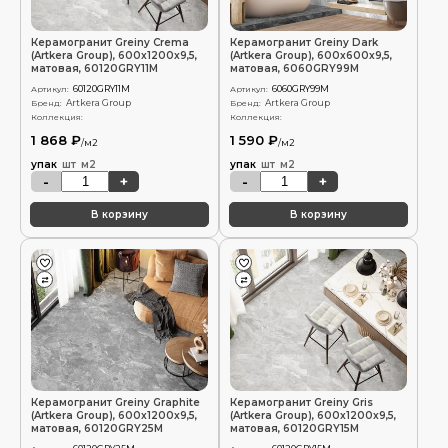
Керамогранит Greiny Crema
Керамогранит Greiny Dark
(Artkera Group), 600x1200x9,5,
(Artkera Group), 600x600x9,5,
матовая, 60120GRY11M
матовая, 6060GRY99M
60120GRY11M
6060GRY99M
Артикул:
Артикул:
Artkera Group
Artkera Group
Бренд:
Бренд:
Коллекция:
Коллекция:
1 868 ₽
1 590 ₽
/м2
/м2
упак
шт
м2
упак
шт
м2
-
+
-
+
В корзину
В корзину
Керамогранит Greiny Graphite
Керамогранит Greiny Gris
(Artkera Group), 600x1200x9,5,
(Artkera Group), 600x1200x9,5,
матовая, 60120GRY25M
матовая, 60120GRY15M