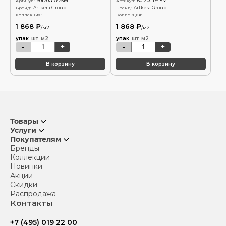
60120GRY25M
60120GRY15M
Артикул:
Артикул:
Artkera Group
Artkera Group
Бренд:
Бренд:
Коллекция:
Коллекция:
1 868 ₽
1 868 ₽
/м2
/м2
упак
шт
м2
упак
шт
м2
-
+
-
+
В корзину
В корзину
Товары
Услуги
Покупателям
Бренды
Коллекции
Новинки
Акции
Скидки
Распродажа
Контакты
+7 (495) 019 22 00