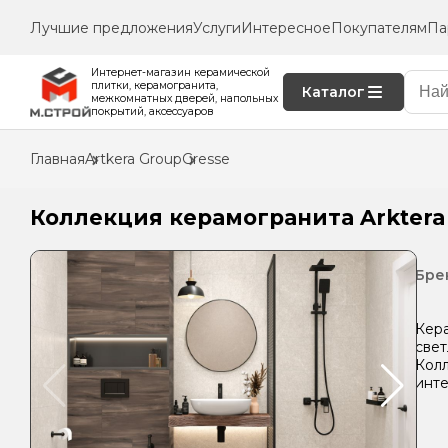
Лучшие предложения
Услуги
Интересное
Покупателям
Па
Интернет-магазин керамической
плитки, керамогранита,
Каталог
межкомнатных дверей, напольных
покрытий, аксессуаров
Главная
Artkera Group
Gresse
Коллекция керамогранита Arktera
Бре
Кера
свет
Колл
инте