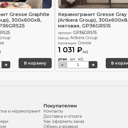
ит Gresse Graphite
Керамогранит Gresse Gray
oup), 300x600x8,
(Artkera Group), 300x600x8
GP36GRS25
матовая, GP36GRS15
RS25
GP36GRS15
Артикул:
Group
Artkera Group
Бренд:
se
Gresse
Коллекция:
1 031 ₽
2
/м2
упак
шт
м2
В корзину
В корз
+
-
+
Покупателям
тка и керамогранит
Контакты
Доставка и оплата
вери
Как оформить заказ
тия
Обмен и возврат