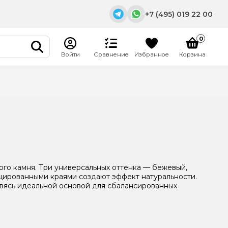
+7 (495) 019 22 00
0
Войти
Сравнение
Избранное
Корзина
E-mail
info@m-stroymarket.ru
Адрес
Московская область, г.
Раменское, Донинское
шоссе, павильон 20/Б5
Режим работы
Пн. – Вс.: с 9:00 - 18:00
ого камня. Три универсальных оттенка — бежевый,
цированными краями создают эффект натуральности.
овясь идеальной основой для сбалансированных