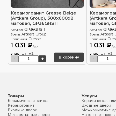
Керамогранит Gresse Beige
Керамогран
(Artkera Group), 300x600x8,
(Artkera Gr
матовая, GP36GRS11
матовая, 
GP36GRS11
GP36G
Артикул:
Артикул:
Artkera Group
Artkera 
Бренд:
Бренд:
Gresse
Gres
Коллекция:
Коллекция:
1 031 ₽
1 031 ₽
/м2
/м
упак
шт
м2
упак
шт
м2
В корзину
-
+
-
Товары
Услуги
Керамическая плитка
Керамическая пли
Керамогранит
Входные двери
Входные двери
Межкомнатные д
Межкомнатные двери
Напольные покры