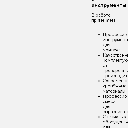
инструменты
В работе
применяем:
Профессио
инструмент
для
монтажа
Качественн
комплекту
от
проверенн
производит
Современн
крепёжные
материалы
Профессио
смеси
для
выравниван
Специально
оборудова
для