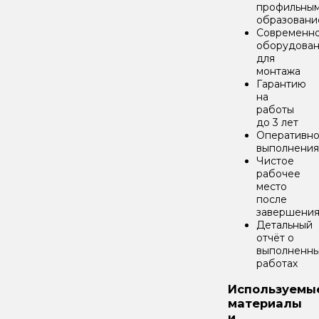
профильны
образовани
Современн
оборудова
для
монтажа
Гарантию
на
работы
до 3 лет
Оперативно
выполнения
Чистое
рабочее
место
после
завершени
Детальный
отчёт о
выполненн
работах
Используемы
материалы
и