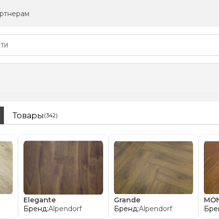
ртнерам
Товары
(342)
Elegante
Grande
MON
Бренд:
Alpendorf
Бренд:
Alpendorf
Бре