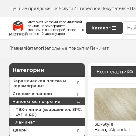
Лучшие предложения
Услуги
Интересное
Покупателям
Па
Интернет-магазин керамической
плитки, керамогранита,
Каталог
межкомнатных дверей, напольных
покрытий, аксессуаров
Главная
Каталог
Напольные покрытия
Ламинат
Категории
Коллекции
(23)
Керамическая плитка и
керамогранит
Стеновые панели
Напольные покрытия
ПВХ-плитка (кварцвинил, SPC,
LVT и др.)
Ламинат
3D-Style
Бренд:
Alpendorf
Двери