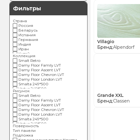
Фильтры
Страна
Россия
Беларусь
Испания
Германия
Villagio
Индия
Бренд:
Alpendorf
Иран
Китай
Коллекция
Турция
Smalt Retro
Италия
Damy Floor Family LVT
Польша
Damy Floor Ascent LVT
Damy Floor Chevron LVT
Damy Floor London LVT
Smalta 249*500
Vertus 249*500
Рисунок
Village
Grande XXL
Smalt Retro
Sens 250*500
Damy Floor Family LVT
Бренд:
Classen
Artkera Group Carolina Crema
Damy Floor Ascent LVT
Artkera Group Greiny
Damy Floor Chevron LVT
AltaCera Blik Azul 249*501
Damy Floor London LVT
AltaCera Blik Elemento 250*500
Smalta 249*500
AltaCera Blik Dolce 200*600
Vertus 249*500
Поверхность
Kerama Marazzi Бордюры
Village
Тип панели
Карандаш
Sens 250*500
Подложка
Kerama Marazzi Баттерфляй
Artkera Group Carolina Crema
Керамическая плитка Kerama