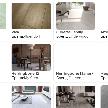
Viva
Cuberta Family
Art
Бренд:
Alpendorf
Бренд:
Linderwood
Бре
Herringbone 12
Herringbone Manor+
Me
Бренд:
My Step
Бренд:
Classen
Бре