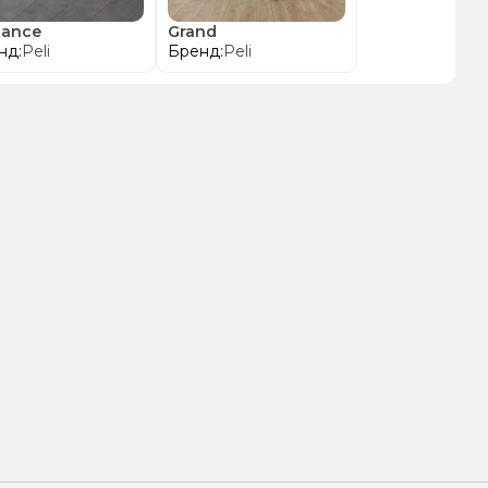
gance
Grand
нд:
Peli
Бренд:
Peli