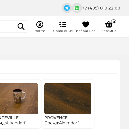
+7 (495) 019 22 00
0
Войти
Сравнение
Избранное
Корзина
E-mail
info@m-stroymarket.ru
Адрес
Московская область, г.
Раменское, Донинское
шоссе, павильон 20/Б5
Режим работы
Пн. – Вс.: с 9:00 - 18:00
TEVILLE
PROVENCE
нд:
Alpendorf
Бренд:
Alpendorf